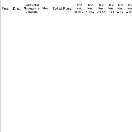
Conductor
Tr 2
Tr 2
Tr 2
Tr 2
Tr 2
Tr 
Pos.
Drs.
Total Ptos.
Navegante
Mod.
Km.
Km.
Km.
Km.
Km.
Km
Vehículo
0.925
1.824
2.422
3.43
4.34
4.8