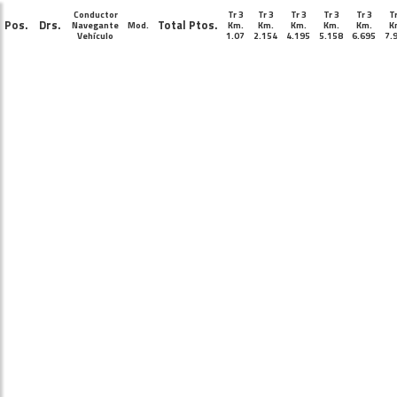
Conductor
Tr 3
Tr 3
Tr 3
Tr 3
Tr 3
Tr
Pos.
Drs.
Total Ptos.
Navegante
Mod.
Km.
Km.
Km.
Km.
Km.
K
Vehículo
1.07
2.154
4.195
5.158
6.695
7.