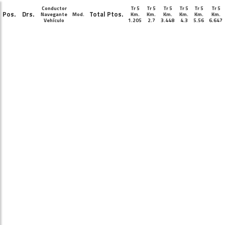
Conductor
Tr 5
Tr 5
Tr 5
Tr 5
Tr 5
Tr 5
Pos.
Drs.
Total Ptos.
Navegante
Mod.
Km.
Km.
Km.
Km.
Km.
Km.
Vehículo
1.205
2.7
3.448
4.3
5.56
6.647