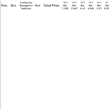
Conductor
Tr 1
Tr 1
Tr 1
Tr 1
Tr 1
Tr 
Pos.
Drs.
Total Ptos.
Navegante
Mod.
Km.
Km.
Km.
Km.
Km.
Km
Vehículo
1.365
2.647
4.41
4.945
5.31
6.5