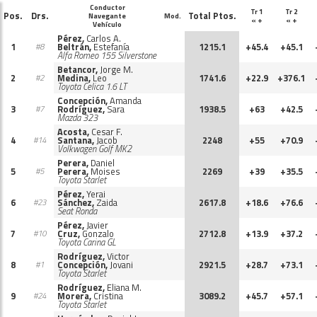
Conductor
Tr 1
Tr 2
Pos.
Drs.
Total Ptos.
Navegante
Mod.
« +
« +
Vehículo
Pérez,
Carlos A.
1
Beltrán,
Estefanía
1215.1
+45.4
+45.1
#8
Alfa Romeo 155 Silverstone
Betancor,
Jorge M.
2
Medina,
Leo
1741.6
+22.9
+376.1
#2
Toyota Celica 1.6 LT
Concepción,
Amanda
3
Rodríguez,
Sara
1938.5
+63
+42.5
#7
Mazda 323
Acosta,
Cesar F.
4
Santana,
Jacob
2248
+55
+70.9
#14
Volkwagen Golf MK2
Perera,
Daniel
5
Perera,
Moises
2269
+39
+35.5
#5
Toyota Starlet
Pérez,
Yerai
6
Sánchez,
Zaida
2617.8
+18.6
+76.6
#23
Seat Ronda
Pérez,
Javier
7
Cruz,
Gonzalo
2712.8
+13.9
+37.2
#10
Toyota Carina GL
Rodríguez,
Victor
8
Concepción,
Jovani
2921.5
+28.7
+73.1
#1
Toyota Starlet
Rodríguez,
Eliana M.
9
Morera,
Cristina
3089.2
+45.7
+57.1
#24
Toyota Starlet