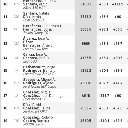
Hernández,
Daniel J.
10
Santana,
Pablo
3180.3
+56.1
+122.9
#25
BMW 316 E21
Santana,
Natalia
11
Díaz,
Kevin
3313.2
+35.6
+90
#29
Opel Corsa GSI
Hernández,
Francisco J.
12
Hernández,
Borja
3688.6
+93.2
+56.5
#17
Toyota Camry 2.0
Álvarez,
José A.
Pérez-
13
3965
+28.8
+28.7
#22
Benavides,
Álvaro
Lancia Delta Gtie
García,
José A.
14
Cabrera,
José O.
4137.5
+56.4
+80.7
#6
Seat 600
Bethencourt,
Jorge
15
Rodríguez,
Bentejui
4245.2
+60.9
+89.8
#4
Lancia Delta 2.0 16V
Saavedra,
Miguel Á.
16
Rodríguez,
Ayose
4500.6
+32.7
+47.4
#21
Ford Taunus GLX Coupé
González,
Miguel
17
González,
Juan Domingo
4618
+296.7
+90
#3
Opel Ascona 1.6
Díaz,
David
18
González,
Felipe
4659.4
+55.2
+52.6
#20
Ford Escort MK2
González,
Rodolfo
19
Castro,
Romina
4820.5
+340.1
+89.8
+
#19
Porsche 928 - S