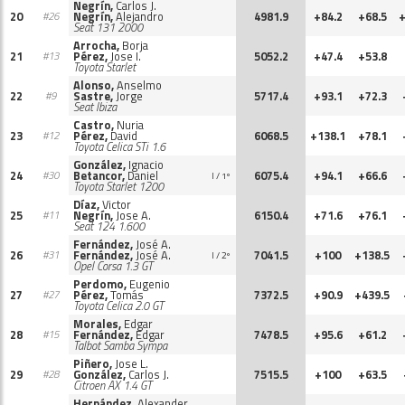
Negrín,
Carlos J.
20
Negrín,
Alejandro
4981.9
+84.2
+68.5
+
#26
Seat 131 2000
Arrocha,
Borja
21
Pérez,
Jose I.
5052.2
+47.4
+53.8
#13
Toyota Starlet
Alonso,
Anselmo
22
Sastre,
Jorge
5717.4
+93.1
+72.3
#9
Seat Ibiza
Castro,
Nuria
23
Pérez,
David
6068.5
+138.1
+78.1
#12
Toyota Celica STi 1.6
González,
Ignacio
24
Betancor,
Daniel
6075.4
+94.1
+66.6
#30
I / 1º
Toyota Starlet 1200
Díaz,
Victor
25
Negrín,
Jose A.
6150.4
+71.6
+76.1
#11
Seat 124 1.600
Fernández,
José A.
26
Fernández,
José A.
7041.5
+100
+138.5
#31
I / 2º
Opel Corsa 1.3 GT
Perdomo,
Eugenio
27
Pérez,
Tomás
7372.5
+90.9
+439.5
#27
Toyota Celica 2.0 GT
Morales,
Edgar
28
Fernández,
Edgar
7478.5
+95.6
+61.2
#15
Talbot Samba Sympa
Piñero,
Jose L.
29
González,
Carlos J.
7515.5
+100
+63.5
#28
Citroen AX 1.4 GT
Hernández,
Alexander