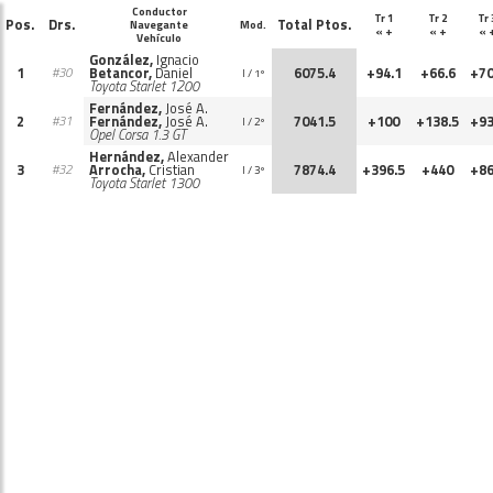
Conductor
Tr 1
Tr 2
Tr 
Pos.
Drs.
Total Ptos.
Navegante
Mod.
« +
« +
« 
Vehículo
González,
Ignacio
1
Betancor,
Daniel
6075.4
+94.1
+66.6
+70
#30
I / 1º
Toyota Starlet 1200
Fernández,
José A.
2
Fernández,
José A.
7041.5
+100
+138.5
+93
#31
I / 2º
Opel Corsa 1.3 GT
Hernández,
Alexander
3
Arrocha,
Cristian
7874.4
+396.5
+440
+86
#32
I / 3º
Toyota Starlet 1300