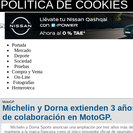
POLÍTICA DE COOKIES
replica watches canada
Portada
Mercado
Deporte
Sociedad
Pruebas
Compra y Venta
On-Line
Fotografías
Hemeroteca
Fake Watches
MotoGP
Michelin y Dorna extienden 3 añ
de colaboración en MotoGP.
Michelin y Dorna Sports anuncian una ampliación por tres años más de
mantiene a la marca francesa como el único proveedor oficial de neumáti