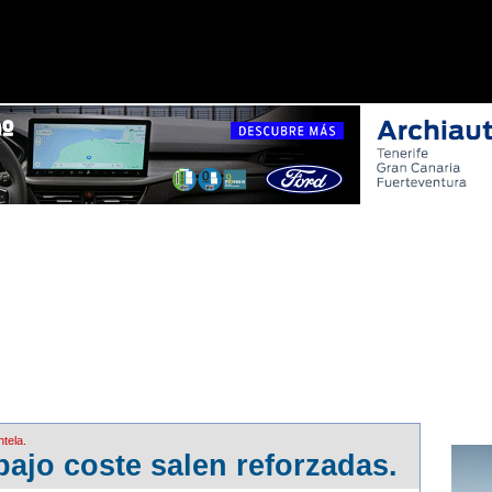
MEJORAR EL SERVICIO Y MOSTRARLE PUBLICIDAD REL
A SU USO. PUEDE OBTENER MÁS INFORMACIÓN, O BIE
ntela.
bajo coste salen reforzadas.