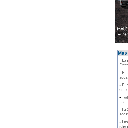
Más 
-
La 
Frees
-
El 
agua
-
El 
en e
-
Tod
Isla 
-
La 
agos
-
Los
julio