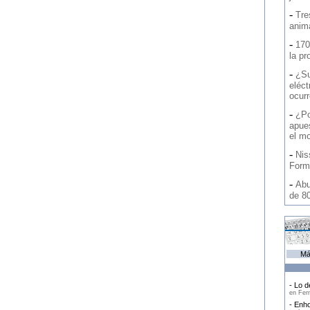
-
Tre
anim
-
170
la pr
-
¿Su
eléct
ocurr
-
¿Po
apue
el m
-
Nis
Form
-
Abu
de 8
Má
- Lo d
en Fern
- Enho