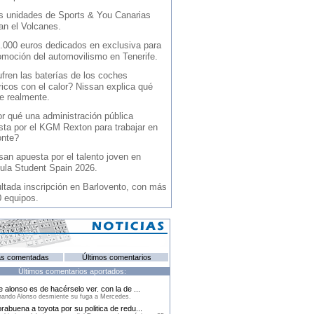
s unidades de Sports & You Canarias
an el Volcanes.
.000 euros dedicados en exclusiva para
omoción del automovilismo en Tenerife.
fren las baterías de los coches
ricos con el calor? Nissan explica qué
e realmente.
r qué una administración pública
sta por el KGM Rexton para trabajar en
onte?
san apuesta por el talento joven en
ula Student Spain 2026.
ltada inscripción en Barlovento, con más
0 equipos.
s comentadas
Últimos comentarios
Últimos comentarios aportados:
e alonso es de hacérselo ver. con la de ...
ando Alonso desmiente su fuga a Mercedes.
rabuena a toyota por su politica de redu...