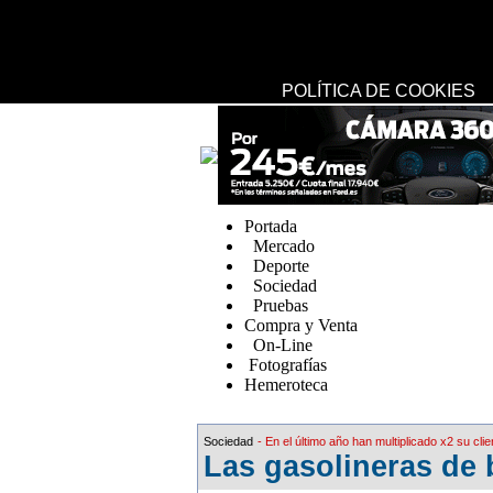
USO DE COOKIES
UTILIZAMOS COOKIES PROPIAS Y DE TERCEROS PARA 
EL AN?ISIS DE HÁBITOS DE NAVEGACIÓN.
SI CONTINÚA NAVEGANDO, CONSIDERAMOS QUE ACEPT
CONFIGURACIÓN, EN NUESTRA
POLÍTICA DE COOKIES
replica watches canada
Portada
Mercado
Deporte
Sociedad
Pruebas
Compra y Venta
On-Line
Fotografías
Hemeroteca
Fake Watches
Sociedad
- En el último año han multiplicado x2 su clie
Las gasolineras de 