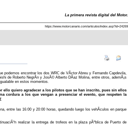
La primera revista digital del Motor.
https://www.motorcanario.com/articulos/index.asp?id=24269
s que podemos encontrar los dos WRC de VÃ­ctor Abreu y Fernando Capdevila,
ishi de Roberto NegrÃ­n y JosÃ© Alberto DÃ­az Molina, entre otros, ademÃ¡s
inigualable en estos momentos.
ello quiero agradecer a los pilotos que se han inscrito, pues sin ellos
ma cordura a los que vengan a presenciar el evento, que respeten la

ena, entre las 16:00 y 20:00 horas, quedando luego los vehÃ­culos en parque
nuaciÃ³n realizar la entrega de trofeos en la plaza pÃºblica de Puerto de