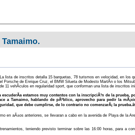
 a Tamaimo.
La lista de inscritos detalla 15 barquetas, 78 turismos en velocidad, en lo
el Porsche de Enrique Cruz, el BMW Silueta de Modesto MartÃ­n o los Mitsub
de 11 vehÃ­culos en regularidad sport, que conforman una lista de inscritos 
escuderÃ­a estamos muy contentos con la inscripciÃ³n de la prueba, por 
place a Tamaimo, hablando de pÃºblico, aprovecho para pedir la mÃ¡xi
guridad, que debe cumplirse, de lo contrario no comenzarÃ¡ la prueba.â€
omo en aÃ±os anteriores, se llevaran a cabo en la avenida de Playa de la Ar
namientos, teniendo previsto terminar sobre las 16:00 horas, para a conti