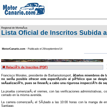
Regional de MontaÃ±a
Lista Oficial de Inscritos Subida
MotorCanario.com
- Publicado el 29/septiembre/14
RelaciÃ³n de Inscritos (PDF)
Francisco Morales, presidente de Barliamotorsport,
â€œlos miembros de la 
no serÃ­a posible ofrecer este espectÃ¡culo al pÃºblico que se des
seÃ±alizaciÃ³n, pues se llevarÃ¡ a cabo una rigurosa inspecciÃ³n de se
La prueba comenzarÃ¡ el viernes, con las verificaciones administrativas, c
cerrado en la misma avenida.
La carrera comenzarÃ¡ el SÃ¡bado a las 10:00 horas con la manga de entre
Santiago.