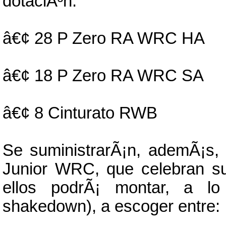
dotaciÃ³n:
â€¢ 28 P Zero RA WRC HA
â€¢ 18 P Zero RA WRC SA
â€¢ 8 Cinturato RWB
Se suministrarÃ¡n, ademÃ¡s, 
Junior WRC, que celebran s
ellos podrÃ¡ montar, a lo
shakedown), a escoger entre: