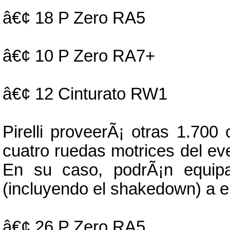
â€¢ 18 P Zero RA5
â€¢ 10 P Zero RA7+
â€¢ 12 Cinturato RW1
Pirelli proveerÃ¡ otras 1.70
cuatro ruedas motrices del e
En su caso, podrÃ¡n equip
(incluyendo el shakedown) a el
â€¢ 26 P Zero RA5