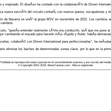
o y mejorado. El diseÃ±o ha contado con la colaboraciÃ³n de Driven Internatio
 La nueva secciÃ³n del circuito contarÃ¡ con nuevos pianos, escapatorias y
ito de Navarra se uniÃ³ al grupo MSV en noviembre de 2022. Los cambios ante
s cambios.
ito, "querÃ­a entender realmente cÃ³mo era conducirlo, asÃ­ que me puse al
or cambiando el trazado para hacerlo mÃ¡s rÃ¡pido y fluido: habÃ­a demasiad
zarlas, colaborÃ© con Driven International para perfeccionarlas", ha seÃ±ala
itario eliminar los baches de determinadas zonas clave, por lo que en la p
Prohibida la reproducción total o parcial sin el consentimiento expreso y por escrito del medio
© Copyright 2001-2018, MotorCanario.com - Marca registrada