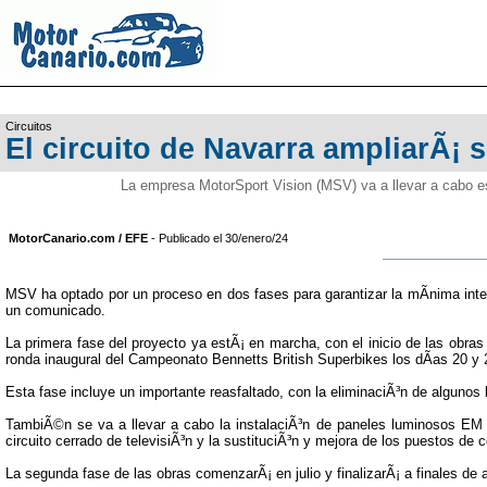
Circuitos
El circuito de Navarra ampliarÃ¡ 
La empresa MotorSport Vision (MSV) va a llevar a cabo es
MotorCanario.com / EFE
- Publicado el 30/enero/24
MSV ha optado por un proceso en dos fases para garantizar la mÃ­nima interr
un comunicado.
La primera fase del proyecto ya estÃ¡ en marcha, con el inicio de las obras
ronda inaugural del Campeonato Bennetts British Superbikes los dÃ­as 20 y 2
Esta fase incluye un importante reasfaltado, con la eliminaciÃ³n de algunos b
TambiÃ©n se va a llevar a cabo la instalaciÃ³n de paneles luminosos EM 
circuito cerrado de televisiÃ³n y la sustituciÃ³n y mejora de los puestos de 
La segunda fase de las obras comenzarÃ¡ en julio y finalizarÃ¡ a finales de 