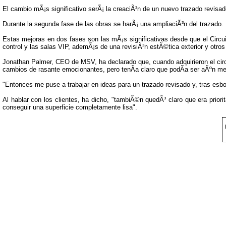
El cambio mÃ¡s significativo serÃ¡ la creaciÃ³n de un nuevo trazado revisad
Durante la segunda fase de las obras se harÃ¡ una ampliaciÃ³n del trazado.
Estas mejoras en dos fases son las mÃ¡s significativas desde que el Circu
control y las salas VIP, ademÃ¡s de una revisiÃ³n estÃ©tica exterior y otro
Jonathan Palmer, CEO de MSV, ha declarado que, cuando adquirieron el circu
cambios de rasante emocionantes, pero tenÃ­a claro que podÃ­a ser aÃºn mej
"Entonces me puse a trabajar en ideas para un trazado revisado y, tras esbo
Al hablar con los clientes, ha dicho, "tambiÃ©n quedÃ³ claro que era prior
conseguir una superficie completamente lisa".