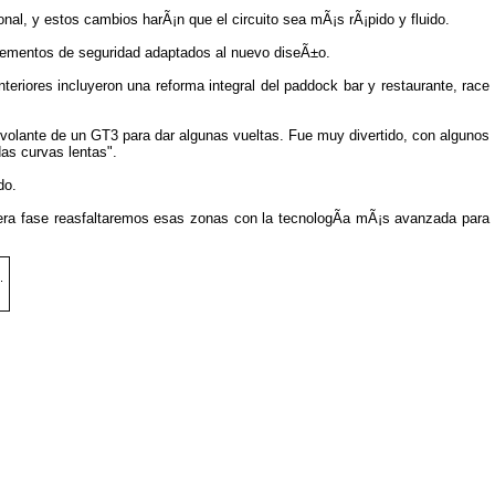
nal, y estos cambios harÃ¡n que el circuito sea mÃ¡s rÃ¡pido y fluido.
 elementos de seguridad adaptados al nuevo diseÃ±o.
riores incluyeron una reforma integral del paddock bar y restaurante, race
 volante de un GT3 para dar algunas vueltas. Fue muy divertido, con algunos
as curvas lentas".
do.
rimera fase reasfaltaremos esas zonas con la tecnologÃ­a mÃ¡s avanzada para
.