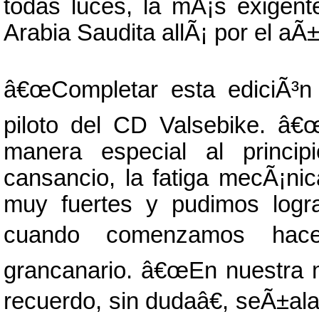
todas luces, la mÃ¡s exigent
Arabia Saudita allÃ¡ por el aÃ
â€œCompletar esta ediciÃ³n 
piloto del CD Valsebike. â
manera especial al princip
cansancio, la fatiga mecÃ¡n
muy fuertes y pudimos logr
cuando comenzamos hace
grancanario. â€œEn nuestra 
recuerdo, sin dudaâ€, seÃ±al