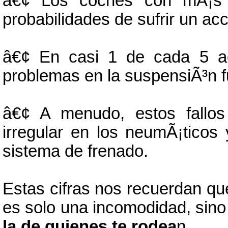
â€¢ Los coches con mÃ¡s d
probabilidades de sufrir un ac
â€¢ En casi 1 de cada 5 ac
problemas en la suspensiÃ³n f
â€¢ A menudo, estos fallo
irregular en los neumÃ¡ticos 
sistema de frenado.
Estas cifras nos recuerdan q
es solo una incomodidad, sin
la de quienes te rodea
n.