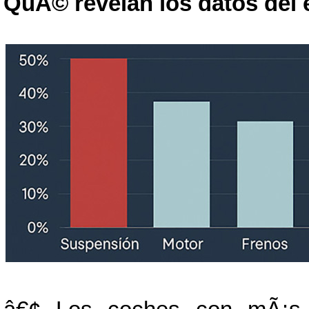
QuÃ© revelan los datos del 