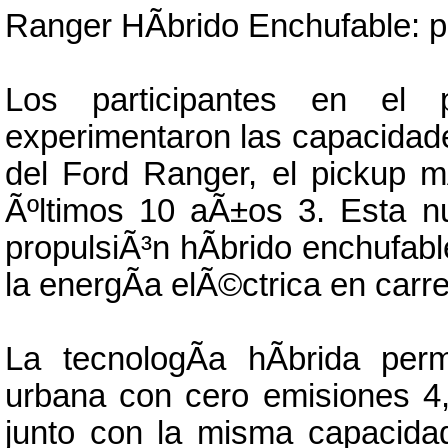
Ranger HÃ­brido Enchufable: p
Los participantes en el
experimentaron las capacidade
del Ford Ranger, el pickup 
Ãºltimos 10 aÃ±os 3. Esta nu
propulsiÃ³n hÃ­brido enchufabl
la energÃ­a elÃ©ctrica en carre
La tecnologÃ­a hÃ­brida pe
urbana con cero emisiones 4,
junto con la misma capacida