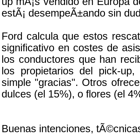
up mÃ¡s vendido en Europa de 
estÃ¡ desempeÃ±ando sin dud
Ford calcula que estos rescat
significativo en costes de asi
los conductores que han rec
los propietarios del pick-u
simple "gracias". Otros ofrec
dulces (el 15%), o flores (el 4
Buenas intenciones, tÃ©cnica