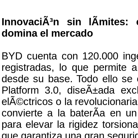
InnovaciÃ³n sin lÃ­mites:
domina el mercado
BYD cuenta con 120.000 ing
registradas, lo que permite
desde su base. Todo ello se 
Platform 3.0, diseÃ±ada ex
elÃ©ctricos o la revolucionari
convierte a la baterÃ­a en u
para elevar la rigidez torsion
que garantiza una gran segur