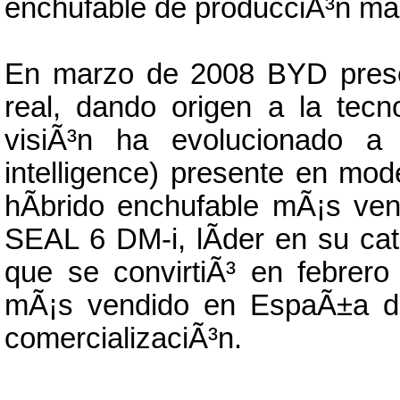
enchufable de producciÃ³n ma
En marzo de 2008 BYD prese
real, dando origen a la tec
visiÃ³n ha evolucionado a
intelligence) presente en m
hÃ­brido enchufable mÃ¡s v
SEAL 6 DM-i, lÃ­der en su ca
que se convirtiÃ³ en febrero
mÃ¡s vendido en EspaÃ±a du
comercializaciÃ³n.