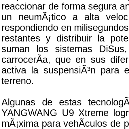
reaccionar de forma segura an
un neumÃ¡tico a alta veloc
respondiendo en milisegundos p
restantes y distribuir la po
suman los sistemas DiSus, 
carrocerÃ­a, que en sus dife
activa la suspensiÃ³n para es
terreno.
Algunas de estas tecnologÃ
YANGWANG U9 Xtreme logre 
mÃ¡xima para vehÃ­culos de p