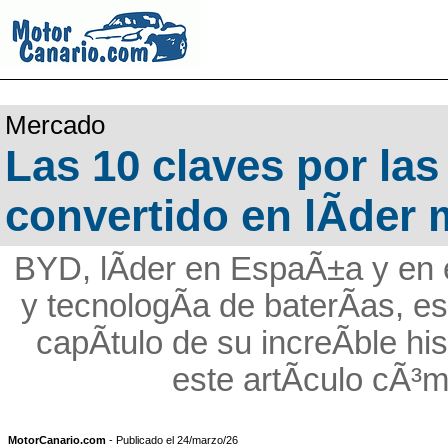
Mercado
Las 10 claves por la
convertido en lÃ­der 
BYD, lÃ­der en EspaÃ±a y en 
y tecnologÃ­a de baterÃ­as, 
capÃ­tulo de su increÃ­ble hi
este artÃ­culo cÃ³m
MotorCanario.com
- Publicado el 24/marzo/26