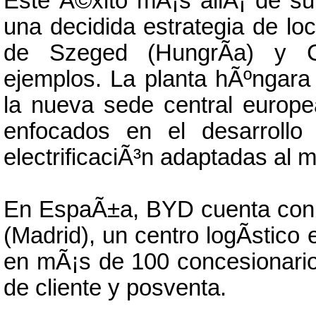
Este Ã©xito mÃ¡s allÃ¡ de 
una decidida estrategia de loca
de Szeged (HungrÃ­a) y C
ejemplos. La planta hÃºngar
la nueva sede central europ
enfocados en el desarrollo 
electrificaciÃ³n adaptadas al
En EspaÃ±a, BYD cuenta con 
(Madrid), un centro logÃ­stico
en mÃ¡s de 100 concesionarios
de cliente y posventa.