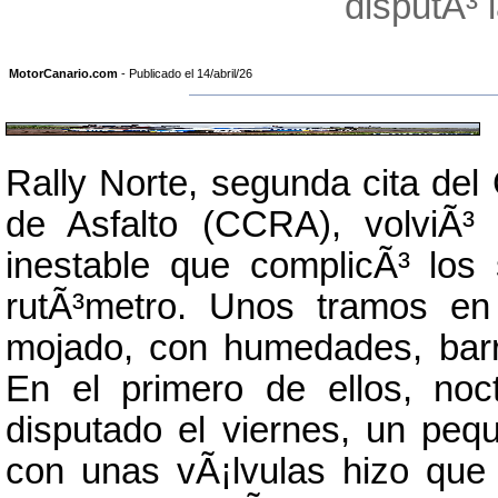
disputÃ³ 
MotorCanario.com
- Publicado el 14/abril/26
Rally Norte, segunda cita de
de Asfalto (CCRA), volviÃ³
inestable que complicÃ³ los
rutÃ³metro. Unos tramos en
mojado, con humedades, barr
En el primero de ellos, no
disputado el viernes, un peq
con unas vÃ¡lvulas hizo que