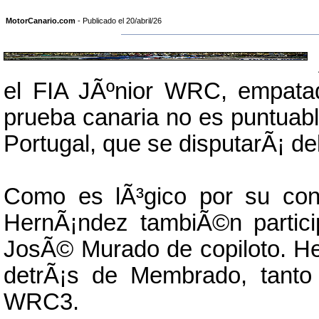
MotorCanario.com
- Publicado el 20/abril/26
el FIA JÃºnior WRC, empata
prueba canaria no es puntuable
Portugal, que se disputarÃ¡ de
Como es lÃ³gico por su cond
HernÃ¡ndez tambiÃ©n partici
JosÃ© Murado de copiloto. Her
detrÃ¡s de Membrado, tant
WRC3.