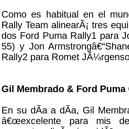
Como es habitual en el mund
Rally Team alinearÃ¡ tres equi
dos Ford Puma Rally1 para J
55) y Jon Armstrongâ€“Shan
Rally2 para Romet JÃ¼rgenson
Gil Membrado & Ford Puma
En su dÃ­a a dÃ­a, Gil Mem
â€œexcelente para mis de