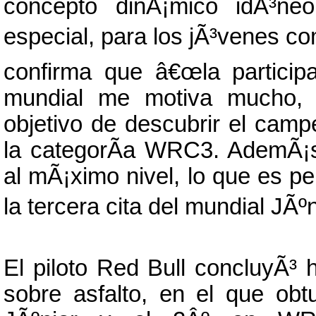
concepto dinÃ¡mico idÃ³neo
especial, para los jÃ³venes com
confirma que â€œla particip
mundial me motiva mucho, 
objetivo de descubrir el cam
la categorÃ­a WRC3. AdemÃ¡s,
al mÃ¡ximo nivel, lo que es pe
la tercera cita del mundial JÃºn
El piloto Red Bull concluyÃ³ 
sobre asfalto, en el que obt