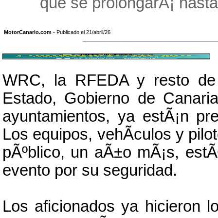
que se prolongarÃ¡ hasta
MotorCanario.com
- Publicado el 21/abril/26
WRC, la RFEDA y resto de fe
Estado, Gobierno de Canari
ayuntamientos, ya estÃ¡n pre
Los equipos, vehÃ­culos y pilo
pÃºblico, un aÃ±o mÃ¡s, estÃ
evento por su seguridad.
Los aficionados ya hicieron l