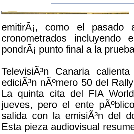
emitirÃ¡, como el pasado 
cronometrados incluyendo 
pondrÃ¡ punto final a la prueba
TelevisiÃ³n Canaria calient
ediciÃ³n nÃºmero 50 del Rally
La quinta cita del FIA Worl
jueves, pero el ente pÃºblic
salida con la emisiÃ³n del 
Esta pieza audiovisual resum