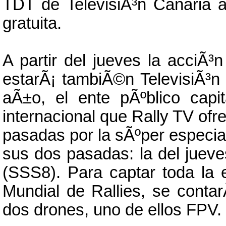
TDT de TelevisiÃ³n Canaria a
gratuita.
A partir del jueves la acciÃ³
estarÃ¡ tambiÃ©n TelevisiÃ³n
aÃ±o, el ente pÃºblico capi
internacional que Rally TV ofr
pasadas por la sÃºper especi
sus dos pasadas: la del jueve
(SSS8). Para captar toda la 
Mundial de Rallies, se conta
dos drones, uno de ellos FPV.