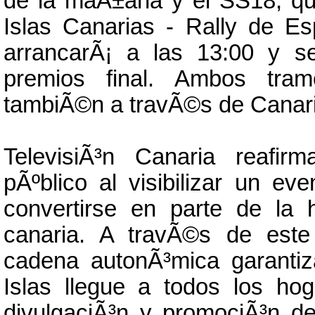
de la maÃ±ana y el SS18, que
Islas Canarias - Rally de 
arrancarÃ¡ a las 13:00 y s
premios final. Ambos tram
tambiÃ©n a travÃ©s de Canar
TelevisiÃ³n Canaria reafi
pÃºblico al visibilizar un ev
convertirse en parte de la 
canaria. A travÃ©s de este
cadena autonÃ³mica garantiz
Islas llegue a todos los ho
divulgaciÃ³n y promociÃ³n d