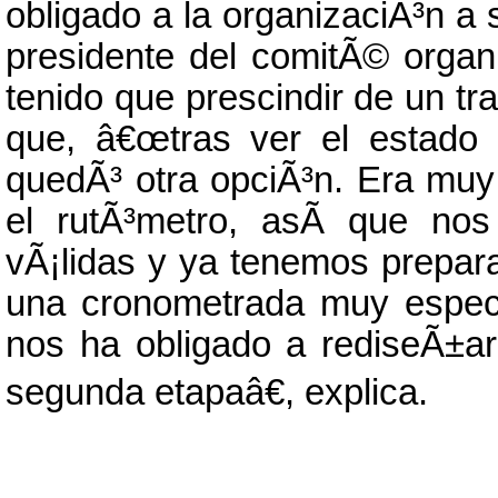
obligado a la organizaciÃ³n a s
presidente del comitÃ© organ
tenido que prescindir de un t
que, â€œtras ver el estado 
quedÃ³ otra opciÃ³n. Era muy
el rutÃ³metro, asÃ­ que no
vÃ¡lidas y ya tenemos prepar
una cronometrada muy espect
nos ha obligado a rediseÃ±ar 
segunda etapaâ€, explica.