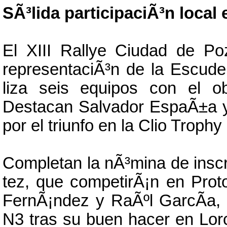
SÃ³lida participaciÃ³n local 
El XIII Rallye Ciudad de Po
representaciÃ³n de la Escude
liza seis equipos con el obj
Destacan Salvador EspaÃ±a 
por el triunfo en la Clio Trophy
Completan la nÃ³mina de inscr
tez, que competirÃ¡n en Pro
FernÃ¡ndez y RaÃºl GarcÃ­a, 
N3 tras su buen hacer en Lor