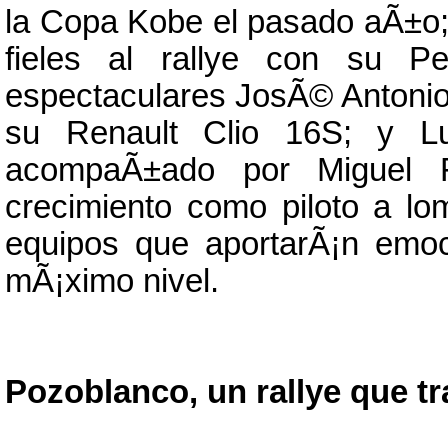
la Copa Kobe el pasado aÃ±o;
fieles al rallye con su P
espectaculares JosÃ© Antonio
su Renault Clio 16S; y Lu
acompaÃ±ado por Miguel F
crecimiento como piloto a l
equipos que aportarÃ¡n emo
mÃ¡ximo nivel.
Pozoblanco, un rallye que tr