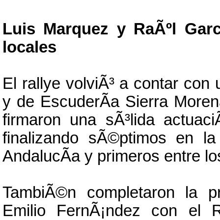
Luis Marquez y RaÃºl GarcÃ
locales
El rallye volviÃ³ a contar con
y de EscuderÃ­a Sierra Moren
firmaron una sÃ³lida actuac
finalizando sÃ©ptimos en la
AndalucÃ­a y primeros entre lo
TambiÃ©n completaron la p
Emilio FernÃ¡ndez con el R