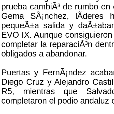
prueba cambiÃ³ de rumbo en 
Gema SÃ¡nchez, lÃ­deres h
pequeÃ±a salida y daÃ±aban 
EVO IX. Aunque consiguieron l
completar la reparaciÃ³n dentr
obligados a abandonar.
Puertas y FernÃ¡ndez acaba
Diego Cruz y Alejandro Casti
R5, mientras que Salv
completaron el podio andaluz c