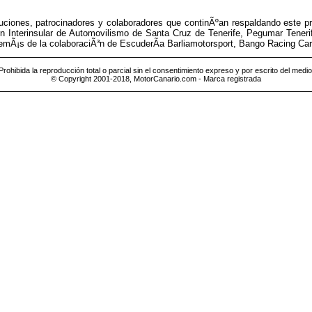
uciones, patrocinadores y colaboradores que continÃºan respaldando este pr
 Interinsular de Automovilismo de Santa Cruz de Tenerife, Pegumar Teneri
, ademÃ¡s de la colaboraciÃ³n de EscuderÃ­a Barliamotorsport, Bango Racing Ca
Prohibida la reproducción total o parcial sin el consentimiento expreso y por escrito del medio
© Copyright 2001-2018, MotorCanario.com - Marca registrada