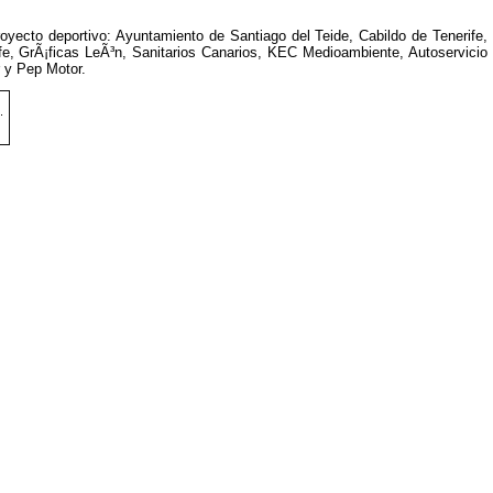
oyecto deportivo: Ayuntamiento de Santiago del Teide, Cabildo de Tenerife,
fe, GrÃ¡ficas LeÃ³n, Sanitarios Canarios, KEC Medioambiente, Autoservicio
r y Pep Motor.
.