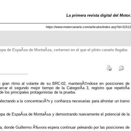
La primera revista digital del Motor.
https://www.motorcanario.com/articulos/index.asp?id=31512
opa de EspaÃ±a de MontaÃ±a, certamen en el que el piloto canario llegaba
 gran ritmo al volante de su BRC-02, manteniÃ©ndose en posiciones de
arcar el segundo mejor tiempo de la CategorÃ­a 3, registro que repetirÃ­a
e los principales protagonistas de la prueba.
 afectando a la concentraciÃ³n y confianza necesarias para afrontar un tramo
la Copa de EspaÃ±a de MontaÃ±a y demostrando nuevamente el potencial de la
±a, donde Guillermo Ã‰vora espera continuar peleando por las posiciones de