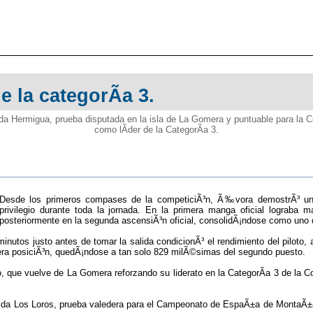
 la categorÃ­a 3.
da Hermigua, prueba disputada en la isla de La Gomera y puntuable para la C
como lÃ­der de la CategorÃ­a 3.
Desde los primeros compases de la competiciÃ³n, Ã‰vora demostrÃ³ un
privilegio durante toda la jornada. En la primera manga oficial lograba m
posteriormente en la segunda ascensiÃ³n oficial, consolidÃ¡ndose como uno d
inutos justo antes de tomar la salida condicionÃ³ el rendimiento del piloto,
cera posiciÃ³n, quedÃ¡ndose a tan solo 829 milÃ©simas del segundo puesto.
ipo, que vuelve de La Gomera reforzando su liderato en la CategorÃ­a 3 de 
Subida Los Loros, prueba valedera para el Campeonato de EspaÃ±a de MontaÃ