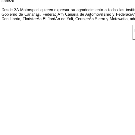
cabeza.
Desde 3A Motorsport quieren expresar su agradecimiento a todas las instit
Gobierno de Canarias, FederaciÃ³n Canaria de Automovilismo y FederaciÃ³n
Don Llanta, FloristerÃ­a El JardÃ­n de Yoli, CerrajerÃ­a Sierra y Motowatio