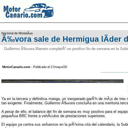
Nacional de MontaÃ±a
Ã‰vora sale de Hermigua lÃ­der de
Guillermo Ã‰vora Marrero completÃ³ un positivo fin de semana en la Subi
MotorCanario.com
- Publicado el 17/mayo/26
Ya en la tercera y definitiva manga, un inesperado parÃ³n de mÃ¡s de tres m
tan exigente. Finalmente, Guillermo Ã‰vora concluÃ­a en una meritoria ter
A pesar de ello, el balance del fin de semana es muy positivo para el equ
pequeÃ±a BRC frente a vehÃ­culos de prestaciones superiores.
El equipo ya centra sus esfuerzos en la prÃ³xima cita del calendario, la 