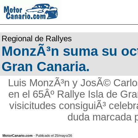
Regional de Rallyes
MonzÃ³n suma su octa
Gran Canaria.
Luis MonzÃ³n y JosÃ© Carlo
en el 65Âº Rallye Isla de Gr
visicitudes consiguiÃ³ celebr
duda marcada p
MotorCanario.com
- Publicado el 25/mayo/26