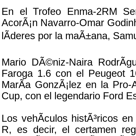
En el Trofeo Enma-2RM Serv
AcorÃ¡n Navarro-Omar Godinh
lÃ­deres por la maÃ±ana, Samue
Mario DÃ©niz-Naira RodrÃ­gu
Faroga 1.6 con el Peugeot 1
MarÃ­a GonzÃ¡lez en la Pro-
Cup, con el legendario Ford E
Los vehÃ­culos histÃ³ricos e
R, es decir, el certamen re