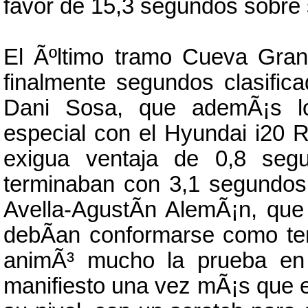
favor de 15,3 segundos sobre 
El Ãºltimo tramo Cueva Gran
finalmente segundos clasific
Dani Sosa, que ademÃ¡s lo
especial con el Hyundai i20 
exigua ventaja de 0,8 seg
terminaban con 3,1 segundos
Avella-AgustÃ­n AlemÃ¡n, que
debÃ­an conformarse como ter
animÃ³ mucho la prueba en
manifiesto una vez mÃ¡s que 