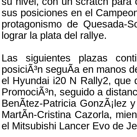
su nivel, con un scratch para
sus posiciones en el Campeon
protagonismo de Quesada-So
lograr la plata del rallye.
Las siguientes plazas cont
posiciÃ³n seguÃ­a en manos d
el Hyundai i20 N Rally2, que 
PromociÃ³n, seguido a distan
BenÃ­tez-Patricia GonzÃ¡lez y
MartÃ­n-Cristina Cazorla, mie
el Mitsubishi Lancer Evo de J