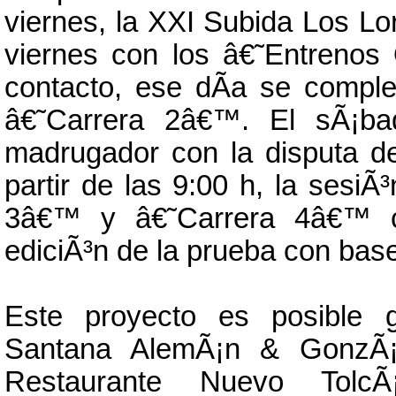
viernes, la XXI Subida Los Lo
viernes con los â€˜Entreno
contacto, ese dÃ­a se compl
â€˜Carrera 2â€™. El sÃ¡ba
madrugador con la disputa d
partir de las 9:00 h, la sesiÃ³
3â€™ y â€˜Carrera 4â€™ c
ediciÃ³n de la prueba con base
Este proyecto es posible 
Santana AlemÃ¡n & GonzÃ¡le
Restaurante Nuevo TolcÃ