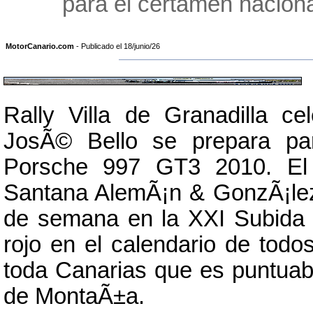
para el certamen nacional
MotorCanario.com
- Publicado el 18/junio/26
Rally Villa de Granadilla c
JosÃ© Bello se prepara pa
Porsche 997 GT3 2010. El 
Santana AlemÃ¡n & GonzÃ¡lez y
de semana en la XXI Subida
rojo en el calendario de todos
toda Canarias que es puntua
de MontaÃ±a.