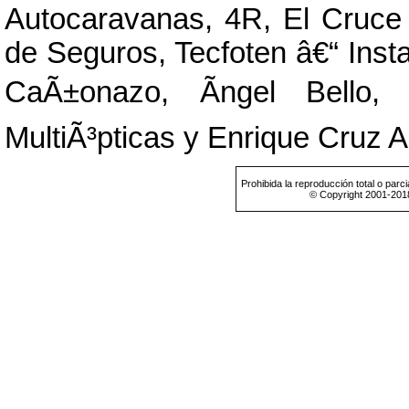
Autocaravanas, 4R, El Cruce 
de Seguros, Tecfoten â€“ Inst
CaÃ±onazo, Ãngel Bello,
MultiÃ³pticas y Enrique Cruz 
Prohibida la reproducción total o parci
© Copyright 2001-201