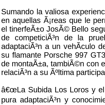
Sumando la valiosa experienc
en aquellas Ã¡reas que le pe
el tinerfeÃ±o JosÃ© Bello seg
de competiciÃ³n de la pru
adaptaciÃ³n a un vehÃ­culo de
su flamante Porsche 997 GT3
de montaÃ±a, tambiÃ©n con eti
relaciÃ³n a su Ãºltima participa
â€œLa Subida Los Loros y el
pura adaptaciÃ³n y conocimi