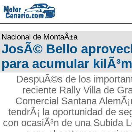
Nacional de MontaÃ±a
JosÃ© Bello aprovec
para acumular kilÃ³m
DespuÃ©s de los important
reciente Rally Villa de Gr
Comercial Santana AlemÃ¡n 
tendrÃ¡ la oportunidad de seg
con ocasiÃ³n de una Subida L