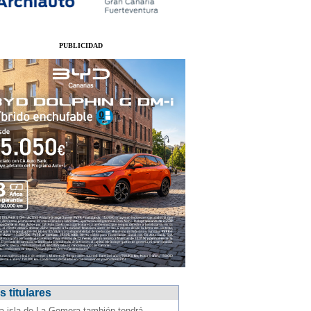
PUBLICIDAD
 titulares
a isla de La Gomera también tendrá