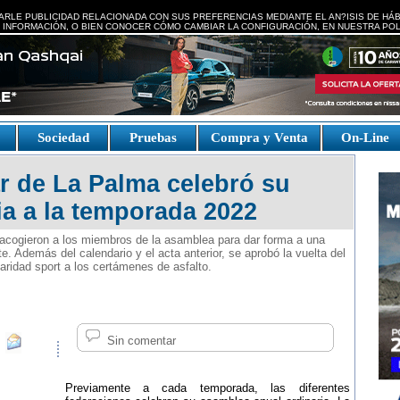
ARLE PUBLICIDAD RELACIONADA CON SUS PREFERENCIAS MEDIANTE EL AN?ISIS DE HÁ
 INFORMACIÓN, O BIEN CONOCER CÓMO CAMBIAR LA CONFIGURACIÓN, EN NUESTRA
POL
e
Sociedad
Pruebas
Compra y Venta
On-Line
r de La Palma celebró su
a a la temporada 2022
 acogieron a los miembros de la asamblea para dar forma a una
Además del calendario y el acta anterior, se aprobó la vuelta del
ridad sport a los certámenes de asfalto.
Sin comentar
Previamente a cada temporada, las diferentes