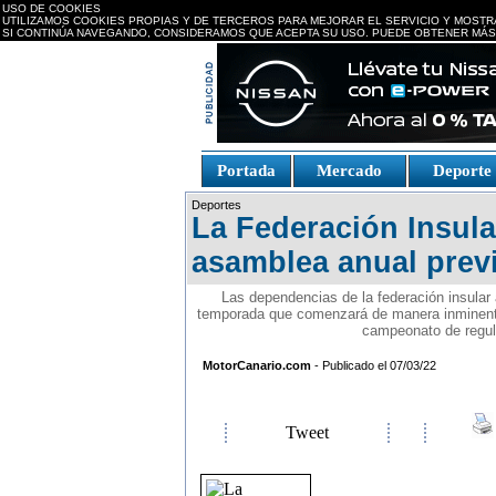
USO DE COOKIES
UTILIZAMOS COOKIES PROPIAS Y DE TERCEROS PARA MEJORAR EL SERVICIO Y MOSTR
SI CONTINÚA NAVEGANDO, CONSIDERAMOS QUE ACEPTA SU USO. PUEDE OBTENER MÁS
replica watches canada
Portada
Mercado
Deport
Fake Watches
replica-
Deportes
watch.is
La Federación Insula
asamblea anual previ
Las dependencias de la federación insular
temporada que comenzará de manera inminente. 
campeonato de regula
MotorCanario.com
- Publicado el 07/03/22
Tweet