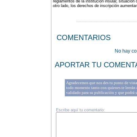
reglamentos de la institución insular, situación
otro lado, los derechos de inscripción aumenta
.................................................
COMENTARIOS
No hay com
APORTAR TU COMENT
Agradecemos que nos des tu punto de vista 
todo momento tanto con quienes te leerán c
validado para su publicación y que podrá 
Escribe aquí tu comentario: