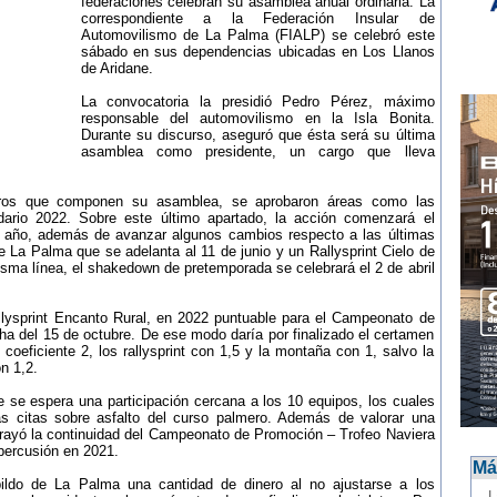
federaciones celebran su asamblea anual ordinaria. La
correspondiente a la Federación Insular de
Automovilismo de La Palma (FIALP) se celebró este
sábado en sus dependencias ubicadas en Los Llanos
de Aridane.
La convocatoria la presidió Pedro Pérez, máximo
responsable del automovilismo en la Isla Bonita.
Durante su discurso, aseguró que ésta será su última
asamblea como presidente, un cargo que lleva
bros que componen su asamblea, se aprobaron áreas como las
ndario 2022. Sobre este último apartado, la acción comenzará el
l año, además de avanzar algunos cambios respecto a las últimas
 La Palma que se adelanta al 11 de junio y un Rallysprint Cielo de
isma línea, el shakedown de pretemporada se celebrará el 2 de abril
lysprint Encanto Rural, en 2022 puntuable para el Campeonato de
cha del 15 de octubre. De ese modo daría por finalizado el certamen
 coeficiente 2, los rallysprint con 1,5 y la montaña con 1, salvo la
n 1,2.
e se espera una participación cercana a los 10 equipos, los cuales
s citas sobre asfalto del curso palmero. Además de valorar una
brayó la continuidad del Campeonato de Promoción – Trofeo Naviera
percusión en 2021.
Más
bildo de La Palma una cantidad de dinero al no ajustarse a los
-
L