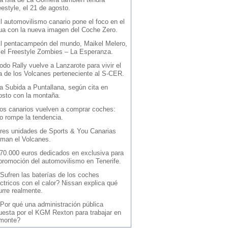
estyle, el 21 de agosto.
l automovilismo canario pone el foco en el
ua con la nueva imagen del Coche Zero.
l pentacampeón del mundo, Maikel Melero,
 el Freestyle Zombies – La Esperanza.
odo Rally vuelve a Lanzarote para vivir el
la de los Volcanes perteneciente al S-CER.
a Subida a Puntallana, según cita en
osto con la montaña.
os canarios vuelven a comprar coches:
io rompe la tendencia.
res unidades de Sports & You Canarias
iman el Volcanes.
70.000 euros dedicados en exclusiva para
 promoción del automovilismo en Tenerife.
Sufren las baterías de los coches
ctricos con el calor? Nissan explica qué
urre realmente.
Por qué una administración pública
uesta por el KGM Rexton para trabajar en
 monte?