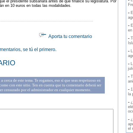
 que el presidente subsanará antes de que finalice su legislatura. Por
Fre
rán en 10 euros en todas las modalidades.
-
E
ag
...............................................................................
-
E
en
Aporta tu comentario
-
T
Is
entarios, se tú el primero.
-
L
ag
ARIO
-
L
jul
-
T
a cerca de este tema. Te rogamos, eso sí que seas respetuoso en
an
omo con este sitio. Ten en cuenta que tu comentario deberá ser
-
1
ser censurado por el administrador en cualquier momento.
la
-
¿
elé
oc
-
¿
ap
el