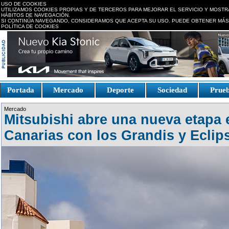
USO DE COOKIES
UTILIZAMOS COOKIES PROPIAS Y DE TERCEROS PARA MEJORAR EL SERVICIO Y MOSTR
HÁBITOS DE NAVEGACIÓN.
SI CONTINÚA NAVEGANDO, CONSIDERAMOS QUE ACEPTA SU USO. PUEDE OBTENER MÁS
POLÍTICA DE COOKIES
replica watches canada
Portada
Mercado
Deporte
Sociedad
Prue
Fake Watches
replica-
Mercado
watch.is
Mitsubishi abre una nueva etapa e
Canarias con los Grandis y Eclip