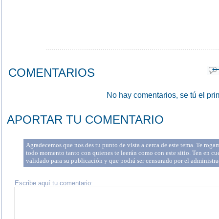
........................................................................................
COMENTARIOS
No hay comentarios, se tú el pri
APORTAR TU COMENTARIO
Agradecemos que nos des tu punto de vista a cerca de este tema. Te rogam
todo momento tanto con quienes te leerán como con este sitio. Ten en cu
validado para su publicación y que podrá ser censurado por el administr
Escribe aquí tu comentario: