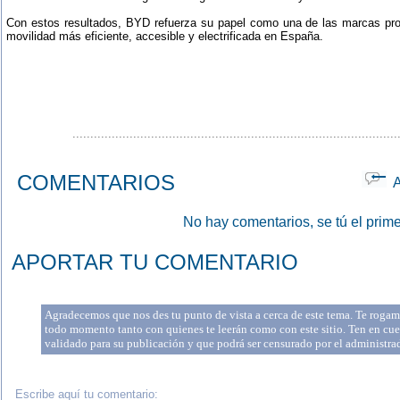
Con estos resultados, BYD refuerza su papel como una de las marcas prot
movilidad más eficiente, accesible y electrificada en España.
...........................................................................................
COMENTARIOS
Ap
No hay comentarios, se tú el prime
APORTAR TU COMENTARIO
Agradecemos que nos des tu punto de vista a cerca de este tema. Te rogamo
todo momento tanto con quienes te leerán como con este sitio. Ten en cue
validado para su publicación y que podrá ser censurado por el administr
Escribe aquí tu comentario: