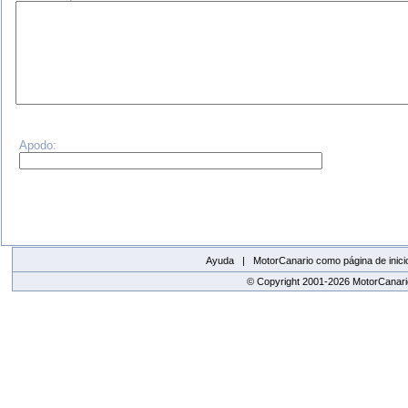
Apodo:
Ayuda |
MotorCanario como página de inici
© Copyright 2001-2026 MotorCanario
replica watches canada