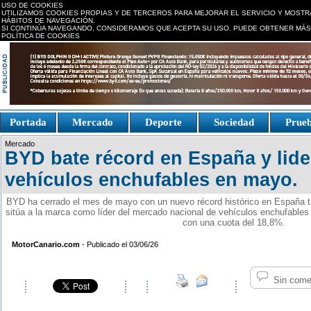
USO DE COOKIES
UTILIZAMOS COOKIES PROPIAS Y DE TERCEROS PARA MEJORAR EL SERVICIO Y MOSTR
HÁBITOS DE NAVEGACIÓN.
SI CONTINÚA NAVEGANDO, CONSIDERAMOS QUE ACEPTA SU USO. PUEDE OBTENER MÁS
POLÍTICA DE COOKIES
replica watches canada
Portada
Mercado
Deporte
Sociedad
Prue
Fake Watches
replica-
Mercado
watch.is
BYD bate récord en España y lide
vehículos enchufables en mayo.
BYD ha cerrado el mes de mayo con un nuevo récord histórico en España tra
sitúa a la marca como líder del mercado nacional de vehículos enchufable
con una cuota del 18,8%.
MotorCanario.com
- Publicado el 03/06/26
Sin come