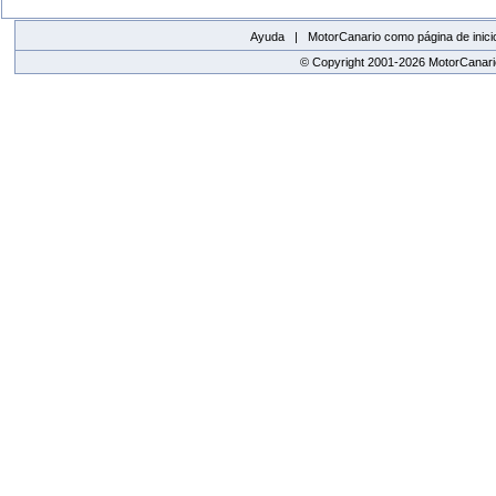
Ayuda |
MotorCanario como página de inici
© Copyright 2001-2026 MotorCanario
replica watches canada