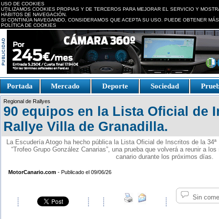
USO DE COOKIES
UTILIZAMOS COOKIES PROPIAS Y DE TERCEROS PARA MEJORAR EL SERVICIO Y MOSTR
HÁBITOS DE NAVEGACIÓN.
SI CONTINÚA NAVEGANDO, CONSIDERAMOS QUE ACEPTA SU USO. PUEDE OBTENER MÁS
POLÍTICA DE COOKIES
replica watches canada
Portada
Mercado
Deporte
Sociedad
Prue
Fake Watches
replica-
Regional de Rallyes
watch.is
90 equipos en la Lista Oficial de I
Rallye Villa de Granadilla.
La Escudería Atogo ha hecho pública la Lista Oficial de Inscritos de la 34ª 
“Trofeo Grupo González Canarias”, una prueba que volverá a reunir a los
canario durante los próximos días.
MotorCanario.com
- Publicado el 09/06/26
Sin come