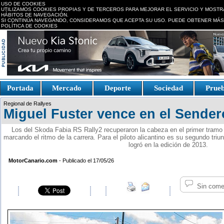
USO DE COOKIES
UTILIZAMOS COOKIES PROPIAS Y DE TERCEROS PARA MEJORAR EL SERVICIO Y MOSTR
HÁBITOS DE NAVEGACIÓN.
SI CONTINÚA NAVEGANDO, CONSIDERAMOS QUE ACEPTA SU USO. PUEDE OBTENER MÁS
POLÍTICA DE COOKIES
replica watches canada
Portada
Mercado
Deporte
Sociedad
Prue
Fake Watches
replica-
Regional de Rallyes
watch.is
Miguel Fuster vence en el Sender
Los del Skoda Fabia RS Rally2 recuperaron la cabeza en el primer tramo d
marcando el ritmo de la carrera. Para el piloto alicantino es su segundo tri
logró en la edición de 2013.
MotorCanario.com
- Publicado el 17/05/26
Sin come