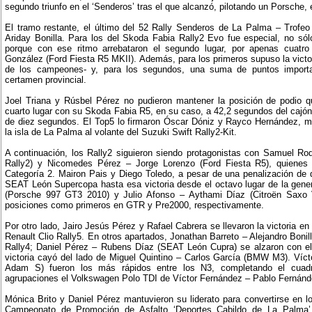
segundo triunfo en el ‘Senderos’ tras el que alcanzó, pilotando un Porsche,
El tramo restante, el último del 52 Rally Senderos de La Palma – Trofe
Ariday Bonilla. Para los del Skoda Fabia Rally2 Evo fue especial, no sól
porque con ese ritmo arrebataron el segundo lugar, por apenas cuat
González (Ford Fiesta R5 MKII). Además, para los primeros supuso la victor
de los campeones- y, para los segundos, una suma de puntos importa
certamen provincial.
Joel Triana y Rúsbel Pérez no pudieron mantener la posición de podio q
cuarto lugar con su Skoda Fabia R5, en su caso, a 42,2 segundos del cajó
de diez segundos. El Top5 lo firmaron Óscar Dóniz y Rayco Hernández, mu
la isla de La Palma al volante del Suzuki Swift Rally2-Kit.
A continuación, los Rally2 siguieron siendo protagonistas con Samuel Ro
Rally2) y Nicomedes Pérez – Jorge Lorenzo (Ford Fiesta R5), quienes 
Categoría 2. Mairon Pais y Diego Toledo, a pesar de una penalización de 
SEAT León Supercopa hasta esa victoria desde el octavo lugar de la gener
(Porsche 997 GT3 2010) y Julio Afonso – Aythami Díaz (Citroën Saxo 
posiciones como primeros en GTR y Pre2000, respectivamente.
Por otro lado, Jairo Jesús Pérez y Rafael Cabrera se llevaron la victoria en
Renault Clio Rally5. En otros apartados, Jonathan Barreto – Alejandro Bonil
Rally4; Daniel Pérez – Rubens Díaz (SEAT León Cupra) se alzaron con el
victoria cayó del lado de Miguel Quintino – Carlos García (BMW M3). Víc
Adam S) fueron los más rápidos entre los N3, completando el cuad
agrupaciones el Volkswagen Polo TDI de Víctor Fernández – Pablo Fernánde
Mónica Brito y Daniel Pérez mantuvieron su liderato para convertirse en lo
Campeonato de Promoción de Asfalto ‘Deportes Cabildo de La Palma