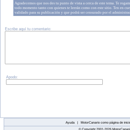
Agradecemos que nos des tu punto de vista a cerca de este tema. Te rogamo
todo momento tanto con quienes te leerán como con este sitio. Ten en cue
validado para su publicación y que podrá ser censurado por el administr
Escribe aquí tu comentario:
Apodo:
Ayuda |
MotorCanario como página de inici
© Copyright 2001-2026 MotorCanario