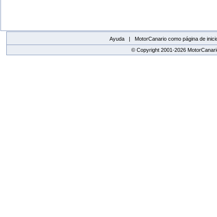
Ayuda |
MotorCanario como página de inici
© Copyright 2001-2026 MotorCanario
replica watches canada