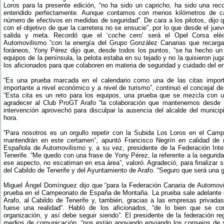
Loros para la presente edición, “no ha sido un capricho, ha sido una r
entendido perfectamente. Aunque contamos con menos kilómetros de c
número de efectivos en medidas de seguridad”. De cara a los pilotos, dijo 
con el objetivo de que la carretera no se ensucie”, por lo que desde el jue
salida y meta. Recordó que el ‘coche cero’ será el Opel Corsa eléc
Automovilismo “con la energía del Grupo González Canarias que recargar
foráneos, Yony Pérez dijo que, desde todos los puntos, “se ha hecho un
equipos de la península, la pelota estaba en su tejado y no la quisieron jug
los aficionados para que colaboren en materia de seguridad y cuidado del en
“Es una prueba marcada en el calendario como una de las citas importa
importante a nivel económico y a nivel de turismo”, continuó el concejal d
“Esta cita es un reto para los equipos, una prueba que se mezcla con un
agradecer al Club ProGT Arafo “la colaboración que mantenemos desde 
intervención aprovechó para disculpar la ausencia del alcalde del munici
hora.
“Para nosotros es un orgullo repetir con la Subida Los Loros en el Cam
mantendrán en este certamen”, apuntó Francisco Negrín en calidad de 
Española de Automovilismo y, a su vez, presidente de la Federación Int
Tenerife. “Me quedo con una frase de Yony Pérez, la referente a la segurid
ese aspecto, no escatiman en esa área”, valoró. Agradeció, para finalizar s
del Cabildo de Tenerife y del Ayuntamiento de Arafo. “Seguro que será una g
Miguel Ángel Domínguez dijo que “para la Federación Canaria de Automovil
prueba en el Campeonato de España de Montaña. La prueba sale adelante 
Arafo, al Cabildo de Tenerife y, también, gracias a las empresas privadas
fuese una realidad”. Habló de los aficionados, “de lo bien que se c
organización, y así debe seguir siendo”. El presidente de la federación re
medios de comunicación, “nos están apoyando enviando los consejos de 