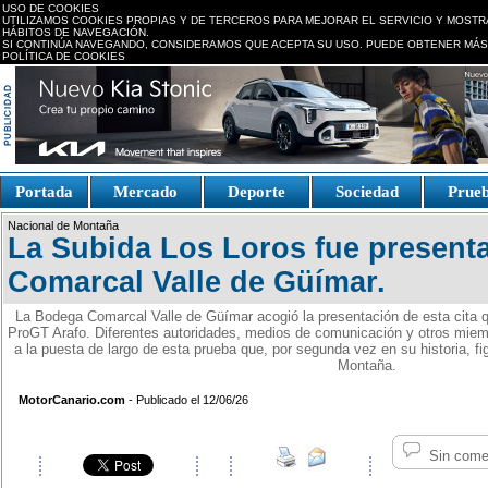
USO DE COOKIES
UTILIZAMOS COOKIES PROPIAS Y DE TERCEROS PARA MEJORAR EL SERVICIO Y MOSTR
HÁBITOS DE NAVEGACIÓN.
SI CONTINÚA NAVEGANDO, CONSIDERAMOS QUE ACEPTA SU USO. PUEDE OBTENER MÁS
POLÍTICA DE COOKIES
replica watches canada
Portada
Mercado
Deporte
Sociedad
Prue
Fake Watches
replica-
Nacional de Montaña
watch.is
La Subida Los Loros fue present
Comarcal Valle de Güímar.
La Bodega Comarcal Valle de Güímar acogió la presentación de esta cita 
ProGT Arafo. Diferentes autoridades, medios de comunicación y otros miemb
a la puesta de largo de esta prueba que, por segunda vez en su historia, 
Montaña.
MotorCanario.com
- Publicado el 12/06/26
Sin come