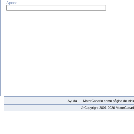
Apodo:
Ayuda |
MotorCanario como página de inici
© Copyright 2001-2026 MotorCanario
replica watches canada