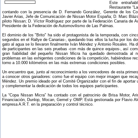
Este entraña
Restaurante “La
contando con la presencia de D. Fernando González, Gerente de los Co
Javier Arias, Jefe de Comunicación de Nissan Motor España; D. Marc Blá
piloto Nissan; D. Víctor Rodríguez por parte de la Federación Canaria de 
Presidente de la Federación de Automovilismo de Las Palmas.
El dominio de los "Brito" ha sido el protagonista de la temporada, con cinco
segundos en el Rallye de Canarias-, quedando tras ellos la lucha por los dos
gato al agua se lo llevaron finalmente Iván Méndez y Antonio Rosales. Ha 
de participantes en las seis pruebas -con más de quince equipos-, así como
gran fiabilidad del pequeño Nissan Micra ha quedado demostrada al n
problemas en las exhigentes condiciones de la competición, habiéndose reco
torno a 10.000 kilómetros en las más extremas condiciones posibles.
Un encuentro que, junto al reconocimiento a los vencedores de esta primera
a conocer otros ganadores: como fue el equipo con mejor imagen que reca
Méndez. Un premio ideado por el Comité Organizador con el fin de aportar u
y complementar la dedicación de todos los equipos participantes.
La “Copa Nissan Micra” ha contado con el patrocinio de Brisa Motor, Ar
Financiación, Dunlop, Mocan, Gemel y OMP. Está gestionada por Flavio Alo
empresa A.R.T. en la preparación y control técnico.
...........................................................................................