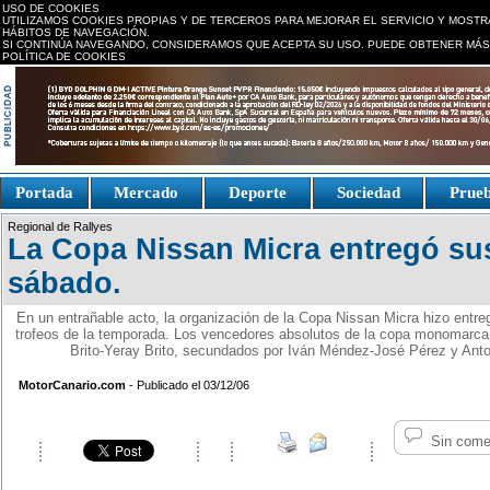
USO DE COOKIES
UTILIZAMOS COOKIES PROPIAS Y DE TERCEROS PARA MEJORAR EL SERVICIO Y MOSTR
HÁBITOS DE NAVEGACIÓN.
SI CONTINÚA NAVEGANDO, CONSIDERAMOS QUE ACEPTA SU USO. PUEDE OBTENER MÁS
POLÍTICA DE COOKIES
replica watches canada
Portada
Mercado
Deporte
Sociedad
Prue
Fake Watches
replica-
Regional de Rallyes
watch.is
La Copa Nissan Micra entregó sus
sábado.
En un entrañable acto, la organización de la Copa Nissan Micra hizo entr
trofeos de la temporada. Los vencedores absolutos de la copa monomarca 
Brito-Yeray Brito, secundados por Iván Méndez-José Pérez y Ant
MotorCanario.com
- Publicado el 03/12/06
Sin come