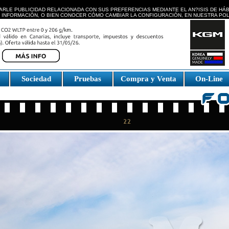
ARLE PUBLICIDAD RELACIONADA CON SUS PREFERENCIAS MEDIANTE EL AN?ISIS DE HÁ
 INFORMACIÓN, O BIEN CONOCER CÓMO CAMBIAR LA CONFIGURACIÓN, EN NUESTRA
POL
e
Sociedad
Pruebas
Compra y Venta
On-Line