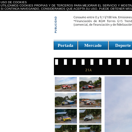
USO DE COOKIES
UTILIZAMOS COOKIES PROPIAS Y DE TERCEROS PARA MEJORAR EL SERVICIO Y MOSTR
SI CONTINÚA NAVEGANDO, CONSIDERAMOS QUE ACEPTA SU USO. PUEDE OBTENER MÁS
replica watches canada
Portada
Mercado
Deport
Fake Watches