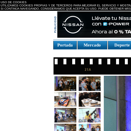
USO DE COOKIES
UTILIZAMOS COOKIES PROPIAS Y DE TERCEROS PARA MEJORAR EL SERVICIO Y MOSTR
SI CONTINÚA NAVEGANDO, CONSIDERAMOS QUE ACEPTA SU USO. PUEDE OBTENER MÁS
replica watches canada
Portada
Mercado
Deport
Fake Watches