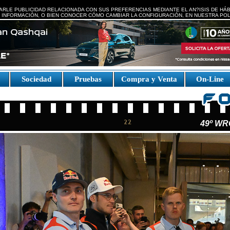
ARLE PUBLICIDAD RELACIONADA CON SUS PREFERENCIAS MEDIANTE EL AN?ISIS DE HÁ
 INFORMACIÓN, O BIEN CONOCER CÓMO CAMBIAR LA CONFIGURACIÓN, EN NUESTRA
POL
e
Sociedad
Pruebas
Compra y Venta
On-Line
49º WR