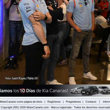
|
MotorCanario como página de inicio
|
Regístrese
|
Pregúntenos
|
Contacto
Inform
 Copyright 2001-2026 MotorCanario.com - Marca registrada - Todos los derechos reservad