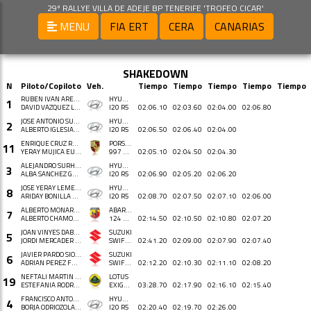
29º RALLYE VILLA DE ADEJE BP TENERIFE 'TROFEO CICAR'
MENU
FIA ERT
CERA
CANARIAS
SHAKEDOWN
N
Piloto/Copiloto
Veh.
Tiempo
Tiempo
Tiempo
Tiempo
Tiempo
RUBEN IVAN ARES ROEL
HYUNDAI
1
DAVID VAZQUEZ LISTE
I20 R5
02:06.10
02:03.60
02:04.00
02:06.80
JOSE ANTONIO SUAREZ MIRANDA
HYUNDAI
2
ALBERTO IGLESIAS PIN
I20 R5
02:06.50
02:06.40
02:04.00
ENRIQUE CRUZ RAMOS
PORSCHE
11
YERAY MUJICA EUGENIO
997 GT3 CUP R 2010
02:05.10
02:04.50
02:04.30
ALEJANDRO SURHAYEN PERNIA CALDERON
HYUNDAI
3
ALBA SANCHEZ GONZALEZ
I20 R5
02:06.90
02:05.20
02:06.20
JOSÉ YERAY LEMES MACÍAS
HYUNDAI
8
ARIDAY BONILLA DELGADO
I20 R5
02:08.70
02:07.50
02:07.10
02:06.00
ALBERTO MONARRI AZAÑEDO
ABARTH
7
ALBERTO CHAMORRO GÁMEZ
124 RALLY R-GT
02:14.50
02:10.50
02:10.80
02:07.20
JOAN VINYES DABAD
SUZUKI
5
JORDI MERCADER FARRERO
SWIFT SPORT R+ N5
02:41.20
02:09.00
02:07.90
02:07.40
JAVIER PARDO SIOTA
SUZUKI
6
ADRIAN PEREZ FERNANDEZ
SWIFT SPORT R+ N5
02:12.20
02:10.30
02:11.10
02:08.20
NEFTALÍ MARTÍN DÍAZ
LOTUS
19
ESTEFANÍA RODRÍGUEZ IZQUIERDO
EXIGE 260 CUP
03:28.70
02:17.90
02:16.10
02:15.40
FRANCISCO ANTONIO LÓPEZ PACHECO
HYUNDAI
4
BORJA ODRIOZOLA TORRE
I20 R5
02:20.40
02:19.70
02:26.00