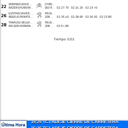
DOMINGO JESÚS HERNÁNDEZ GUERRA
CITROËN
22
NAZER GHUNEIM OLIVARES
DS3 R3T
02:27.70
02:24.20
02:23.10
GUSTAVO JAVIER SOSA ESPINEL
PEUGEOT
26
ROGELIO PEÑATE LÓPEZ
208 VTI R2
02:35.40
02:28.90
02:26.50
02:23.80
TANAUSÚ DELGADO MULERO
PEUGEOT
28
NELSON HERNANDEZ MENDOZA
208 VTI R2
03:51.80
Tiempo: 0,02
15:25 TC1 ADEJE CIERRE DE CARRETERA
Última Hora