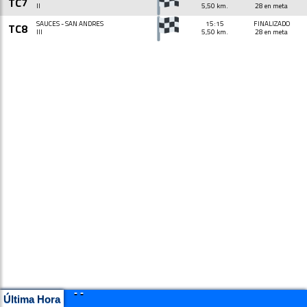
TC7
II
5,50 km.
28 en meta
SAUCES - SAN ANDRES
15:15
FINALIZADO
TC8
III
5,50 km.
28 en meta
- -
Última Hora