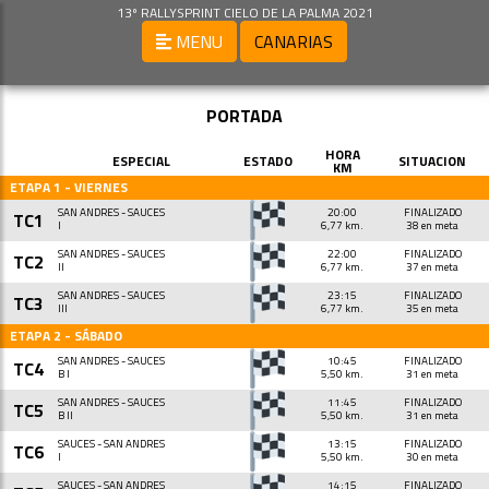
13º RALLYSPRINT CIELO DE LA PALMA 2021
MENU
CANARIAS
PORTADA
HORA
ESPECIAL
ESTADO
SITUACION
KM
ETAPA 1 - VIERNES
SAN ANDRES - SAUCES
20:00
FINALIZADO
TC1
I
6,77 km.
38 en meta
SAN ANDRES - SAUCES
22:00
FINALIZADO
TC2
II
6,77 km.
37 en meta
SAN ANDRES - SAUCES
23:15
FINALIZADO
TC3
III
6,77 km.
35 en meta
ETAPA 2 - SÁBADO
SAN ANDRES - SAUCES
10:45
FINALIZADO
TC4
B I
5,50 km.
31 en meta
SAN ANDRES - SAUCES
11:45
FINALIZADO
TC5
B II
5,50 km.
31 en meta
SAUCES - SAN ANDRES
13:15
FINALIZADO
TC6
I
5,50 km.
30 en meta
SAUCES - SAN ANDRES
14:15
FINALIZADO