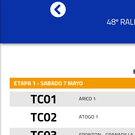
48º RAL
ETAPA 1 - SABADO 7 MAYO
TC01
ARICO 1
TC02
ATOGO 1
FRONTON - GRANADILLA 