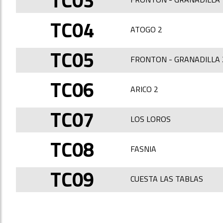
TC03
TC04
ATOGO 2
TC05
FRONTON - GRANADILLA 
TC06
ARICO 2
TC07
LOS LOROS
TC08
FASNIA
TC09
CUESTA LAS TABLAS