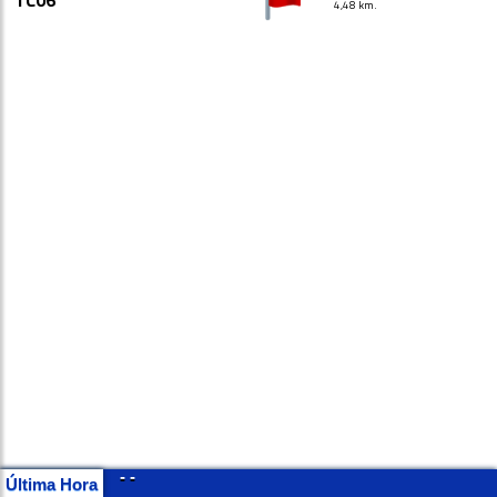
TC06
4,48 km.
- -
Última Hora