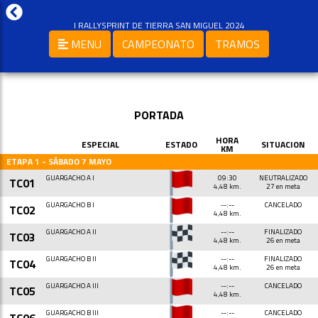
I RALLYSPRINT DE TIERRA SAN MIGUEL 2024
MENU
CAMPEONATO
TRAMOS
PORTADA
HORA
ESPECIAL
ESTADO
SITUACION
KM
ETAPA 1 - SÁBADO 7 MAYO
GUARGACHO A I
09:30
NEUTRALIZADO
TC01
4,48 km.
27 en meta
GUARGACHO B I
--:--
CANCELADO
TC02
4,48 km.
GUARGACHO A II
--:--
FINALIZADO
TC03
4,48 km.
26 en meta
GUARGACHO B II
--:--
FINALIZADO
TC04
4,48 km.
26 en meta
GUARGACHO A III
--:--
CANCELADO
TC05
4,48 km.
GUARGACHO B III
--:--
CANCELADO