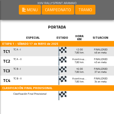
XXIV RALLYSPRINT ARAMAIO
MENU
CAMPEONATO
TRAMO
PORTADA
HORA
ESPECIAL
ESTADO
SITUACION
KM
ETAPA 1 - SÁBADO 17 de MAYO de 2025
TC A - I
12:00
FINALIZADO
TC1
7,80 km.
46 en meta
TC A - II
A continuación
FINALIZADO
TC2
7,80 km.
45 en meta
TC B - I
16:00
FINALIZADO
TC3
7,80 km.
37 en meta
TC B - II
A continuación
FINALIZADO
TC4
7,80 km.
34 en meta
CLASIFICACIÓN FINAL PROVISIONAL
Clasificación Final Provisional