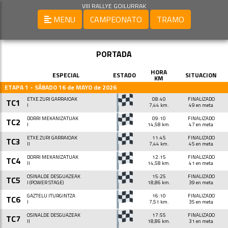
VIII RALLYE GOILURRAK
MENU
CAMPEONATO
TRAMO
PORTADA
HORA
ESPECIAL
ESTADO
SITUACION
KM
ETAPA 1 - SÁBADO 16 de MAYO de 2026
ETXE ZURI GARRAIOAK
08:40
FINALIZADO
TC1
I
7,44 km.
49 en meta
DORRI MEKANIZATUAK
09:10
FINALIZADO
TC2
I
14,58 km.
47 en meta
ETXE ZURI GARRAIOAK
11:45
FINALIZADO
TC3
II
7,44 km.
45 en meta
DORRI MEKANIZATUAK
12:15
FINALIZADO
TC4
II
14,58 km.
41 en meta
OSINALDE DESGUAZEAK
15:25
FINALIZADO
TC5
I (POWER STAGE)
18,86 km.
39 en meta
GAZTELU ITURGINTZA
16:10
FINALIZADO
TC6
I
7,51 km.
35 en meta
OSINALDE DESGUAZEAK
17:55
FINALIZADO
TC7
II
18,86 km.
31 en meta