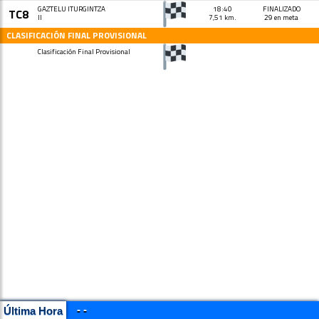
GAZTELU ITURGINTZA
18:40
FINALIZADO
TC8
II
7,51 km.
29 en meta
CLASIFICACIÓN FINAL PROVISIONAL
Clasificación Final Provisional
- -
Última Hora