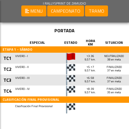
I RALLYSPRINT DE ZAMUDIO
MENU
CAMPEONATO
TRAMO
PORTADA
HORA
ESPECIAL
ESTADO
SITUACION
KM
ETAPA 1 - SÁBADO
VIVERO - I
13:36
NEUTRALIZADO
TC1
9,57 km.
38 en meta
VIVERO - II
15:17
FINALIZADO
TC2
9,57 km.
37 en meta
VIVERO - III
16:58
FINALIZADO
TC3
9,57 km.
37 en meta
VIVERO - IV
18:39
FINALIZADO
TC4
9,57 km.
35 en meta
CLASIFICACIÓN FINAL PROVISIONAL
Clasificación Final Provisional