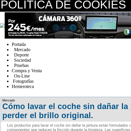
POLÍTICA DE COOKIES
replica watches canada
Portada
Mercado
Deporte
Sociedad
Pruebas
Compra y Venta
On-Line
Fotografías
Hemeroteca
Fake Watches
Mercado
Cómo lavar el coche sin dañar la 
perder el brillo original.
Los productos para lavar el coche sin dañar la pintura están formulados 
componentes que reducen la fricción durante la limpieza. Las superfici