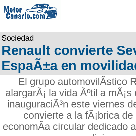
Sociedad
Renault convierte Sev
EspaÃ±a en movilidad
El grupo automovilÃ­stico 
alargarÃ¡ la vida Ãºtil a mÃ¡s
inauguraciÃ³n este viernes d
convierte a la fÃ¡brica de
economÃ­a circular dedicado a