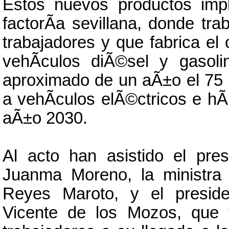
Estos nuevos productos impl
factorÃ­a sevillana, donde tr
trabajadores y que fabrica el
vehÃ­culos diÃ©sel y gasol
aproximado de un aÃ±o el 75 
a vehÃ­culos elÃ©ctricos e hÃ­b
aÃ±o 2030.
Al acto han asistido el pre
Juanma Moreno, la ministra 
Reyes Maroto, y el presid
Vicente de los Mozos, que 