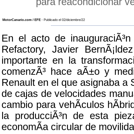
para reacondicionar v
MotorCanario.com / EFE
- Publicado el 02/diciembre/22
En el acto de inauguraciÃ³n 
Refactory, Javier BernÃ¡ld
importante en la transformac
comenzÃ³ hace aÃ±o y medio"
Renault en el que asignaba a S
de cajas de velocidades manua
cambio para vehÃ­culos hÃ­bri
la producciÃ³n de esta pie
economÃ­a circular de movilida