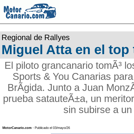
Regional de Rallyes
Miguel Atta en el to
El piloto grancanario tomÃ³ l
Sports & You Canarias para d
BrÃ­gida. Junto a Juan MonzÃ³
prueba satauteÃ±a, un merito
sin subirse a un
MotorCanario.com
- Publicado el 03/mayo/26