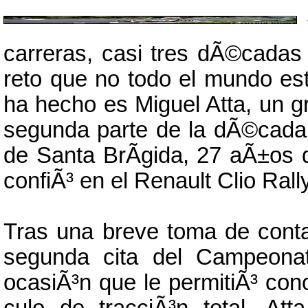
carreras, casi tres dÃ©cadas
reto que no todo el mundo est
ha hecho es Miguel Atta, un g
segunda parte de la dÃ©cada d
de Santa BrÃ­gida, 27 aÃ±os 
confiÃ³ en el Renault Clio Ral
Tras una breve toma de contact
segunda cita del Campeona
ocasiÃ³n que le permitiÃ³ co