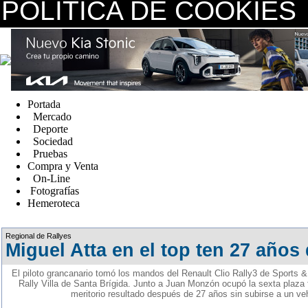
POLÍTICA DE COOKIES
replica watches canada
Portada
Mercado
Deporte
Sociedad
Pruebas
Compra y Venta
On-Line
Fotografías
Hemeroteca
Fake Watches
Regional de Rallyes
Miguel Atta en el top ten 27 años
El piloto grancanario tomó los mandos del Renault Clio Rally3 de Sports &
Rally Villa de Santa Brígida. Junto a Juan Monzón ocupó la sexta plaza f
meritorio resultado después de 27 años sin subirse a un veh