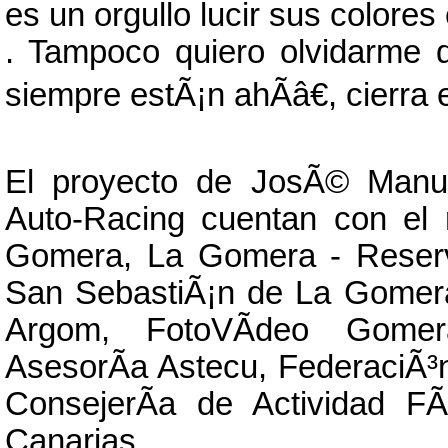
es un orgullo lucir sus colores
. Tampoco quiero olvidarme d
siempre estÃ¡n ahÃ­â€, cierra 
El proyecto de JosÃ© Manu
Auto-Racing cuentan con el 
Gomera, La Gomera - Reserv
San SebastiÃ¡n de La Gomer
Argom, FotoVÃ­deo Gomer
AsesorÃ­a Astecu, FederaciÃ³
ConsejerÃ­a de Actividad F
Canarias.