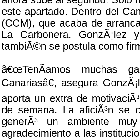
ahora sube al segundo. Solo n
este apartado. Dentro del C
(CCM), que acaba de arranca
La Carbonera, GonzÃ¡lez
tambiÃ©n se postula como firm
â€œTenÃ­amos muchas ga
Canariasâ€, asegura GonzÃ¡
aporta un extra de motivaciÃ
de semana. La aficiÃ³n se 
generÃ³ un ambiente muy 
agradecimiento a las institu