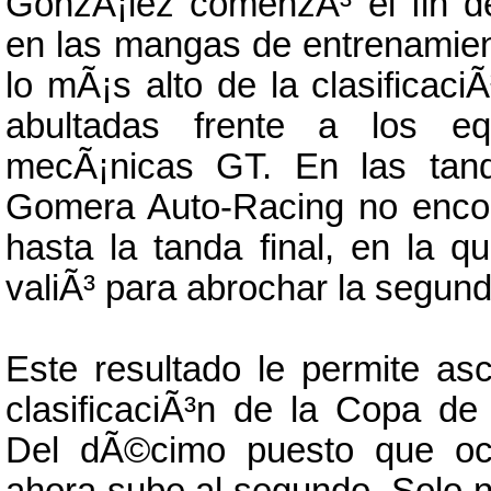
GonzÃ¡lez comenzÃ³ el fin 
en las mangas de entrenamien
lo mÃ¡s alto de la clasificaci
abultadas frente a los e
mecÃ¡nicas GT. En las tand
Gomera Auto-Racing no encon
hasta la tanda final, en la 
valiÃ³ para abrochar la segund
Este resultado le permite as
clasificaciÃ³n de la Copa 
Del dÃ©cimo puesto que ocu