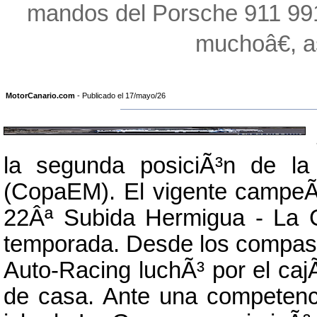
mandos del Porsche 911 9
muchoâ€, a
MotorCanario.com
- Publicado el 17/mayo/26
la segunda posiciÃ³n de 
(CopaEM). El vigente campeÃ³
22Âª Subida Hermigua - La C
temporada. Desde los compases
Auto-Racing luchÃ³ por el caj
de casa. Ante una competencia