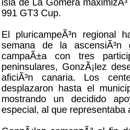
isla de La Gomera maximizÃ³ 
991 GT3 Cup.
El pluricampeÃ³n regional h
semana de la ascensiÃ³n 
campaÃ±a con tres particip
peninsulares, GonzÃ¡lez dese
aficiÃ³n canaria. Los cen
desplazaron hasta el munic
mostrando un decidido apoy
especial, al que representaba 