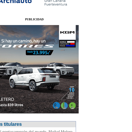
PUBLICIDAD
 titulares
l pentacampeón del mundo, Maikel Melero,