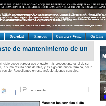
ARLE PUBLICIDAD RELACIONADA CON SUS PREFERENCIAS MEDIANTE EL AN?ISIS DE HÁ
 INFORMACIÓN, O BIEN CONOCER CÓMO CAMBIAR LA CONFIGURACIÓN, EN NUESTRA
POL
e
Sociedad
Pruebas
Compra y Venta
On-Line
oste de mantenimiento de un
rincipio puede parecer que el gasto más preocupante es el de su
 la suma resulta considerable, y es algo que nunca termina, por lo
s posible. Recopilamos en este artículo algunos consejos.
Sin comentar
Mantener los servicios al día