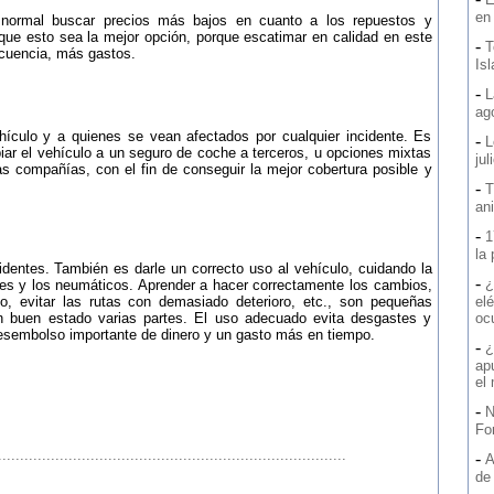
en
 normal buscar precios más bajos en cuanto a los repuestos y
que esto sea la mejor opción, porque escatimar en calidad en este
-
T
cuencia, más gastos.
Is
-
L
ag
ículo y a quienes se vean afectados por cualquier incidente. Es
-
L
biar el vehículo a un seguro de coche a terceros, u opciones mixtas
jul
s compañías, con el fin de conseguir la mejor cobertura posible y
-
T
an
-
1
la
identes. También es darle un correcto uso al vehículo, cuidando la
-
¿
dores y los neumáticos. Aprender a hacer correctamente los cambios,
lo, evitar las rutas con demasiado deterioro, etc., son pequeñas
elé
buen estado varias partes. El uso adecuado evita desgastes y
oc
desembolso importante de dinero y un gasto más en tiempo.
-
¿
ap
el
-
N
Fo
...............................................................................
-
A
de