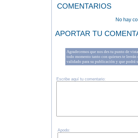
COMENTARIOS
No hay com
APORTAR TU COMENT
Agradecemos que nos des tu punto de vista 
todo momento tanto con quienes te leerán c
validado para su publicación y que podrá 
Escribe aquí tu comentario:
Apodo: