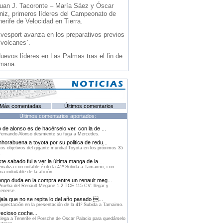
uan J. Tacoronte – María Sáez y Óscar
niz, primeros líderes del Campeonato de
erife de Velocidad en Tierra.
vesport avanza en los preparativos previos
`volcanes`.
uevos líderes en Las Palmas tras el fin de
mana.
Más comentadas
Últimos comentarios
Últimos comentarios aportados:
 de alonso es de hacérselo ver. con la de ...
ernando Alonso desmiente su fuga a Mercedes.
horabuena a toyota por su politica de redu...
os objetivos del gigante mundial Toyota en los próximos 35
.
te sabado fui a ver la última manga de la ...
inaliza con notable éxito la 41º Subida a Tamaimo, con
ria indudable de la afición.
ngo duda en la compra entre un renault meg...
rueba del Renault Megane 1.2 TCE 115 CV: llegar y
enerse.
ala que no se repita lo del año pasado ...
xpectación en la presentación de la 41º Subida a Tamaimo.
ecioso coche...
lega a Tenerife el Porsche de Oscar Palacio para quedárselo