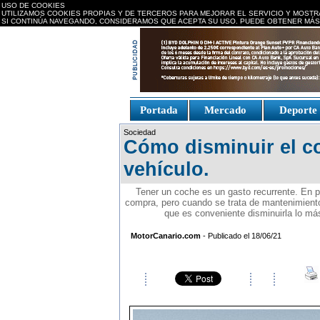
USO DE COOKIES
UTILIZAMOS COOKIES PROPIAS Y DE TERCEROS PARA MEJORAR EL SERVICIO Y MOSTR
SI CONTINÚA NAVEGANDO, CONSIDERAMOS QUE ACEPTA SU USO. PUEDE OBTENER MÁS
replica watches canada
Portada
Mercado
Deport
Fake Watches
replica-
Sociedad
watch.is
Cómo disminuir el c
vehículo.
Tener un coche es un gasto recurrente. En p
compra, pero cuando se trata de mantenimiento,
que es conveniente disminuirla lo má
MotorCanario.com
- Publicado el 18/06/21