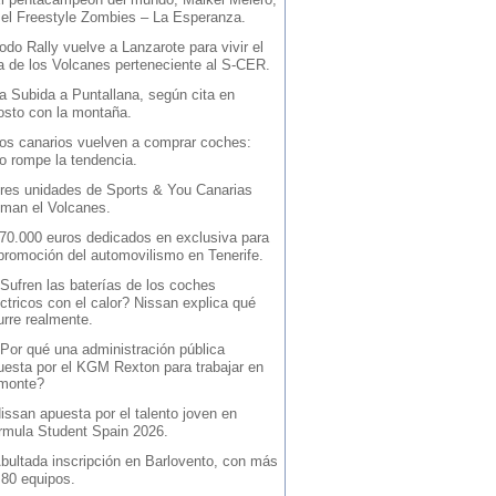
 el Freestyle Zombies – La Esperanza.
odo Rally vuelve a Lanzarote para vivir el
la de los Volcanes perteneciente al S-CER.
a Subida a Puntallana, según cita en
osto con la montaña.
os canarios vuelven a comprar coches:
io rompe la tendencia.
res unidades de Sports & You Canarias
iman el Volcanes.
70.000 euros dedicados en exclusiva para
 promoción del automovilismo en Tenerife.
Sufren las baterías de los coches
ctricos con el calor? Nissan explica qué
urre realmente.
Por qué una administración pública
uesta por el KGM Rexton para trabajar en
 monte?
issan apuesta por el talento joven en
rmula Student Spain 2026.
bultada inscripción en Barlovento, con más
 80 equipos.