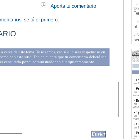
-
J
Aporta tu comentario
Dó
Ten
entarios, se tú el primero.
-
E
al 
ARIO
-
N
se
a cerca de este tema. Te rogamos, eso sí que seas respetuoso en
omo con este sitio. Ten en cuenta que tu comentario deberá ser
ser censurado por el administrador en cualquier momento.
- Lo
en F
- En
en L
años
- Es
en F
victo
- Te
en P
mant
- Oj
en E
- Pr
en L