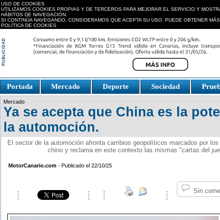
USO DE COOKIES
UTILIZAMOS COOKIES PROPIAS Y DE TERCEROS PARA MEJORAR EL SERVICIO Y MOSTR
HÁBITOS DE NAVEGACIÓN.
SI CONTINÚA NAVEGANDO, CONSIDERAMOS QUE ACEPTA SU USO. PUEDE OBTENER MÁS
POLÍTICA DE COOKIES
replica watches canada
Portada
Mercado
Deporte
Sociedad
Prue
Fake Watches
replica-
Mercado
watch.is
Ya se acepta que China es la pot
la automoción.
El sector de la automoción afronta cambios geopolíticos marcados por los
chino y reclama en este contexto las mismas "cartas del jue
MotorCanario.com
- Publicado el 22/10/25
Sin come