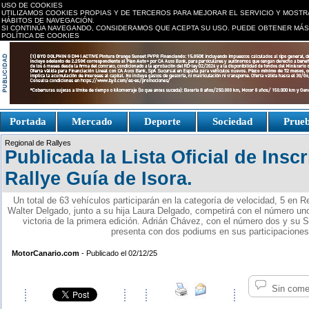
USO DE COOKIES
UTILIZAMOS COOKIES PROPIAS Y DE TERCEROS PARA MEJORAR EL SERVICIO Y MOSTR
HÁBITOS DE NAVEGACIÓN.
SI CONTINÚA NAVEGANDO, CONSIDERAMOS QUE ACEPTA SU USO. PUEDE OBTENER MÁS
POLÍTICA DE COOKIES
replica watches canada
Portada
Mercado
Deporte
Sociedad
Prue
Fake Watches
replica-
Regional de Rallyes
watch.is
Publicada la Lista Oficial de Inscr
Rallye Guía de Isora.
Un total de 63 vehículos participarán en la categoría de velocidad, 5 en R
Walter Delgado, junto a su hija Laura Delgado, competirá con el número un
victoria de la primera edición. Adrián Chávez, con el número dos y su S
presenta con dos podiums en sus participaciones 
MotorCanario.com
- Publicado el 02/12/25
Sin come