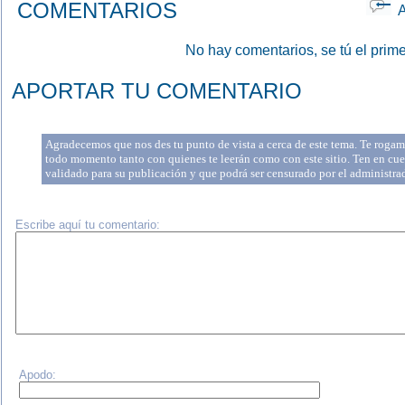
COMENTARIOS
Ap
No hay comentarios, se tú el prime
APORTAR TU COMENTARIO
Agradecemos que nos des tu punto de vista a cerca de este tema. Te rogamo
todo momento tanto con quienes te leerán como con este sitio. Ten en cue
validado para su publicación y que podrá ser censurado por el administr
Escribe aquí tu comentario:
Apodo: