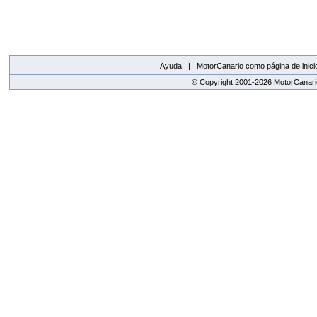
Ayuda |
MotorCanario como página de inici
© Copyright 2001-2026 MotorCanario
replica watches canada