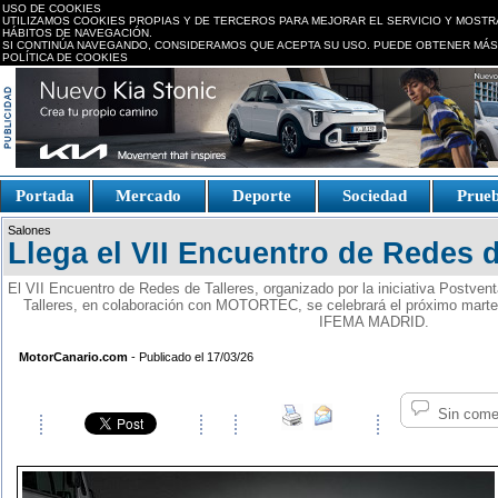
USO DE COOKIES
UTILIZAMOS COOKIES PROPIAS Y DE TERCEROS PARA MEJORAR EL SERVICIO Y MOSTR
HÁBITOS DE NAVEGACIÓN.
SI CONTINÚA NAVEGANDO, CONSIDERAMOS QUE ACEPTA SU USO. PUEDE OBTENER MÁS
POLÍTICA DE COOKIES
replica watches canada
Portada
Mercado
Deporte
Sociedad
Prue
Fake Watches
replica-
Salones
watch.is
Llega el VII Encuentro de Redes d
El VII Encuentro de Redes de Talleres, organizado por la iniciativa Postve
Talleres, en colaboración con MOTORTEC, se celebrará el próximo martes 
IFEMA MADRID.
MotorCanario.com
- Publicado el 17/03/26
Sin come